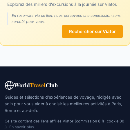
Explorez des milliers d'excursions à la journée sur Viator.
En réservant via ce lien, nous percevons une commission sans
surcoût pour vous.
Rechercher sur Viator
World
Travel
Club
Guides et sélections d'expériences de voyage, rédigés avec
soin pour vous aider à choisir les meilleures activités à Paris,
Rome et au-delà.
Ce site contient des liens affiliés Viator (commission 8 %, cookie 30
j).
En savoir plus
.